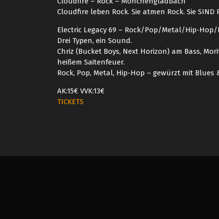
Cloudfire – Rock – Mönchengladbach
Cloudfire leben Rock. Sie atmen Rock. Sie SIND 
Electric Legacy 69 – Rock/Pop/Metal/Hip-Ho
Drei Typen, ein Sound.
Chriz (Bucket Boys, Next Horizon) am Bass, Mor
heißem Saitenfeuer.
Rock, Pop, Metal, Hip-Hop – gewürzt mit Blues
AK:15€ VVK:13€
TICKETS