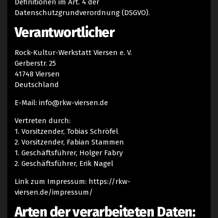
Definitionen im Art. 4 der
Datenschutzgrundverordnung (DSGVO).
CREWMITGLIEDER GESUCHT
Verantwortlicher
KONTAKT
Rock-Kultur-Werkstatt Viersen e. V.
Gerberstr. 25
41748 Viersen
Deutschland
E-Mail: info@rkw-viersen.de
Vertreten durch:
1. Vorsitzender, Tobias Schröfel
2. Vorsitzender, Fabian Stammen
1. Geschäftsführer, Holger Fabry
2. Geschäftsführer, Erik Nagel
Link zum Impressum: https://rkw-
viersen.de/impressum/
Arten der verarbeiteten Daten: