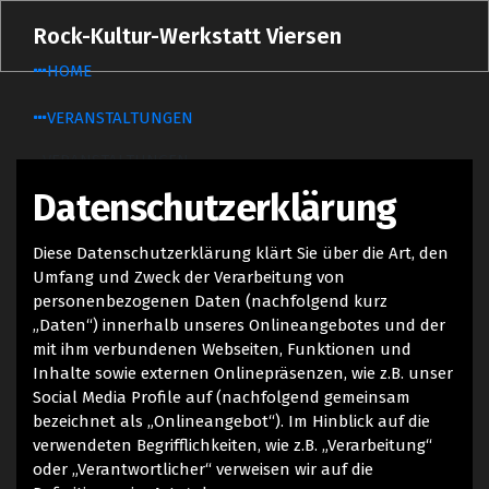
Zum
Rock-Kultur-Werkstatt Viersen
Inhalt
springen
HOME
VERANSTALTUNGEN
VERANSTALTUNGEN
Datenschutzerklärung
TICKETS
PHOTOS
Diese Datenschutzerklärung klärt Sie über die Art, den
TECHRIDER
Umfang und Zweck der Verarbeitung von
personenbezogenen Daten (nachfolgend kurz
MIETEN
„Daten“) innerhalb unseres Onlineangebotes und der
mit ihm verbundenen Webseiten, Funktionen und
ÜBER UNS
Inhalte sowie externen Onlinepräsenzen, wie z.B. unser
Social Media Profile auf (nachfolgend gemeinsam
ÜBER UNS
bezeichnet als „Onlineangebot“). Im Hinblick auf die
verwendeten Begrifflichkeiten, wie z.B. „Verarbeitung“
DER VEREIN
oder „Verantwortlicher“ verweisen wir auf die
DER VORSTAND