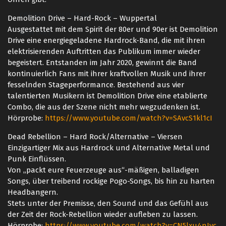
CREWMITGLIEDER GESUCHT
Demolition Drive – Hard-Rock – Wuppertal
Ausgestattet mit dem Spirit der 80er und 90er ist Demolition
KONTAKT
Drive eine energiegeladene Hardrock-Band, die mit ihren
elektrisierenden Auftritten das Publikum immer wieder
begeistert. Entstanden im Jahr 2020, gewinnt die Band
kontinuierlich Fans mit ihrer kraftvollen Musik und ihrer
fesselnden Stageperformance. Bestehend aus vier
talentierten Musikern ist Demolition Drive eine etablierte
Combo, die aus der Szene nicht mehr wegzudenken ist.
Hörprobe:
https://www.youtube.com/watch?v=SAvcS1kl1cI
Dead Rebellion – Hard Rock/Alternative – Viersen
Einzigartiger Mix aus Hardrock und Alternative Metal und
Punk Einflüssen.
Von „packt eure Feuerzeuge aus“-mäßigen, balladigen
Songs, über treibend rockige Pogo-Songs, bis hin zu harten
Headbangern.
Stets unter der Premisse, den Sound und das Gefühl aus
der Zeit der Rock-Rebellion wieder aufleben zu lassen.
Hörprobe:
https://www.youtube.com/watch?v=CN5lxu4nIvc