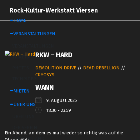
Zum
Rock-Kultur-Werkstatt Viersen
Inhalt
springen
HOME
VERANSTALTUNGEN
VERANSTALTUNGEN
RKW – HARD
TICKETS
PHOTOS
DEMOLITION DRIVE
//
DEAD REBELLION
//
CRYOSYS
TECHRIDER
WANN
MIETEN
9. August 2025
ÜBER UNS
18:30 - 23:59
ÜBER UNS
DER VEREIN
Ein Abend, an dem es mal wieder so richtig was auf die
DER VORSTAND
Ohren gibt: