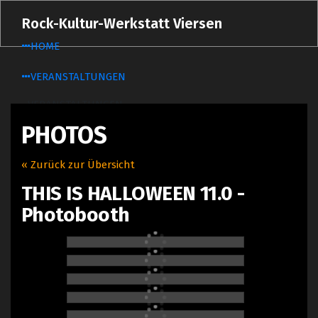
Zum
Rock-Kultur-Werkstatt Viersen
Inhalt
springen
HOME
VERANSTALTUNGEN
VERANSTALTUNGEN
PHOTOS
TICKETS
PHOTOS
« Zurück zur Übersicht
TECHRIDER
THIS IS HALLOWEEN 11.0 -
MIETEN
Photobooth
ÜBER UNS
ÜBER UNS
DER VEREIN
DER VORSTAND